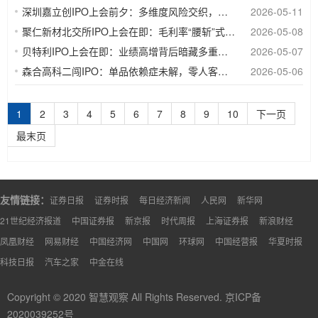
深圳嘉立创IPO上会前夕：多维度风险交织，高增长背后暗藏隐忧
2026-05-11
聚仁新材北交所IPO上会在即：毛利率“腰斩”式下滑，4万吨扩产“豪赌”遭遇监管两轮拷问
2026-05-08
贝特利IPO上会在即：业绩高增背后暗藏多重隐忧，贵金属依赖与光伏寒冬成最大考验
2026-05-07
森合高科二闯IPO：单品依赖症未解，零人客户疑云仍存
2026-05-06
1
2
3
4
5
6
7
8
9
10
下一页
最末页
友情链接：
证券日报
证券时报
每日经济新闻
人民网
新华网
21世纪经济报道
中国证券报
新京报
时代周报
上海证券报
新浪财经
凤凰财经
网易财经
中国经济网
中国网
环球网
中国经营报
华夏时报
科技日报
汽车之家
中金在线
Copyright © 2020 智慧观察 All Rights Reserved.
京ICP备
2020039252号