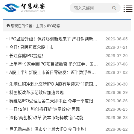
您现在的位置：主页
>
IPO动态
IPO监管升级！保荐尽调新规来了 严打伪创新、形式化尽调
2026-08-05
今日1只医药概念股上市
2026-07-21
长江存储IPO提速！
2026-07-20
上半年19家券商IPO项目被撤否 甬兴证券、国融证券撤否率均达100%
2026-07-06
A股上半年新股上市首日零破发：近半数浮盈过万 两股超30万
2026-07-02
朱炳仁铜冲刺北交所IPO A股有望迎来“非遗国潮第一股”
2026-06-30
科创板改革示范效应加速显现
2026-06-29
赛维达IPO受理后第二天即中止 今年一季度归母净利润同比大降约六成
2026-06-26
一日12倍！科创板打新“造富效应”再现
2026-06-25
深化“两创板”改革 资本市场释放“新”动能
2026-06-23
巨无霸来袭！深市史上最大IPO 今日申购！
2026-06-22