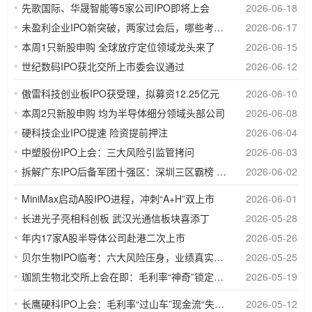
先歌国际、华晟智能等5家公司IPO即将上会
2026-06-18
未盈利企业IPO新突破，两家过会后，哪些考验正在眼前？
2026-06-17
本周1只新股申购 全球放疗定位领域龙头来了
2026-06-15
世纪数码IPO获北交所上市委会议通过
2026-06-12
傲雷科技创业板IPO获受理，拟募资12.25亿元
2026-06-10
本周2只新股申购 均为半导体细分领域头部公司
2026-06-08
硬科技企业IPO提速 险资提前押注
2026-06-04
中塑股份IPO上会：三大风险引监管拷问
2026-06-03
拆解广东IPO后备军团十强区：深圳三区霸榜 谁在虹吸？
2026-06-02
MiniMax启动A股IPO进程，冲刺“A+H”双上市
2026-06-01
长进光子亮相科创板 武汉光通信板块喜添丁
2026-05-28
年内17家A股半导体公司赴港二次上市
2026-05-26
贝尔生物IPO临考：六大风险压身，业绩真实性成最大悬念
2026-05-25
珈凯生物北交所上会在即：毛利率“神奇”锁定、产能闲置近五成仍募资扩产
2026-05-19
长鹰硬科IPO上会：毛利率“过山车”现金流“失血”，44.83%的繁荣或为“昙花一现”
2026-05-12