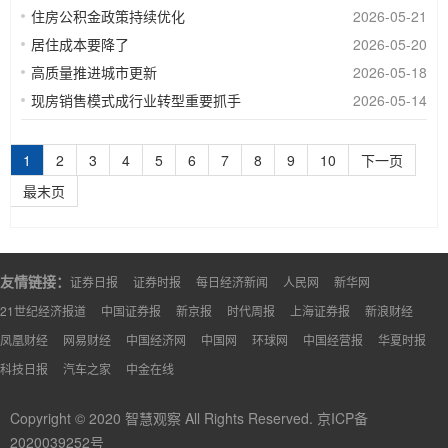
住房公积金政策持续优化
2026-05-21
居住成本要降了
2026-05-20
高质量推进城市更新
2026-05-18
现房销售模式成行业转型重要抓手
2026-05-14
1
2
3
4
5
6
7
8
9
10
下一页
最末页
友情链接：
证券日报
证券时报
每日经济新闻
人民网
新华网
21世纪经济报道
中国证券报
新京报
时代周报
上海证券报
新浪财经
凤凰财经
网易财经
中国经济网
中国网
环球网
中国经营报
华夏时报
科技日报
汽车之家
中金在线
Copyright © 2020 智慧观察 All Rights Reserved.
京ICP备
2020039252号